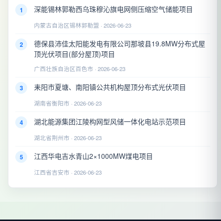
深能锡林郭勒西乌珠穆沁旗电网侧压缩空气储能项目
1
内蒙古自治区锡林郭勒盟 · 2026-06-23
德保县沛佳太阳能发电有限公司那坡县19.8MW分布式屋
2
顶光伏项目(部分屋顶)项目
广西壮族自治区百色市 · 2026-06-23
耒阳市夏塘、南阳镇公共机构屋顶分布式光伏项目
3
湖南省衡阳市 · 2026-06-23
湖北能源集团江陵构网型风储一体化电站示范项目
4
湖北省荆州市 · 2026-06-23
江西华电吉水青山2×1000MW煤电项目
5
江西省吉安市 · 2026-06-23