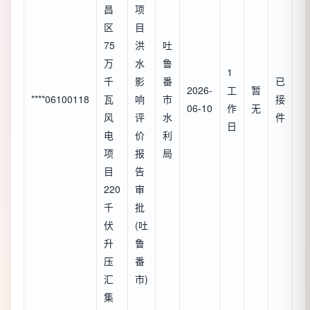
昌
项
区
目
75
洪
吐
万
水
鲁
1
千
影
番
已
2026-
工
暂
****06100118
瓦
响
市
接
06-10
作
无
风
评
水
件
日
电
价
利
项
报
局
目
告
220
审
千
批
伏
(吐
升
鲁
压
番
汇
市)
集