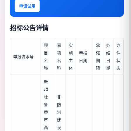
申请试用
招标公告详情
项
事
实
承
办
办
目
项
施
申报
诺
结
件
申报流水号
名
名
主
日期
期
日
状
称
称
体
限
期
态
新
越
吐
非
鲁
防
番
洪
市
建
高
设