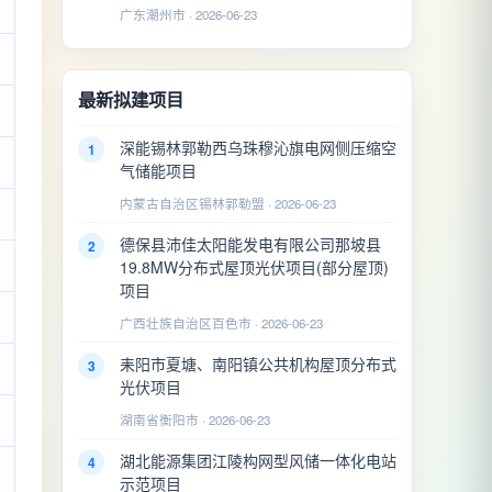
广东潮州市 · 2026-06-23
最新拟建项目
深能锡林郭勒西乌珠穆沁旗电网侧压缩空
1
气储能项目
内蒙古自治区锡林郭勒盟 · 2026-06-23
德保县沛佳太阳能发电有限公司那坡县
2
19.8MW分布式屋顶光伏项目(部分屋顶)
项目
广西壮族自治区百色市 · 2026-06-23
耒阳市夏塘、南阳镇公共机构屋顶分布式
3
光伏项目
湖南省衡阳市 · 2026-06-23
湖北能源集团江陵构网型风储一体化电站
4
示范项目