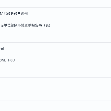
红河哈尼族彝族自治州
建设单位编制环境影响报告书（表）
公司
K3NLTP8G