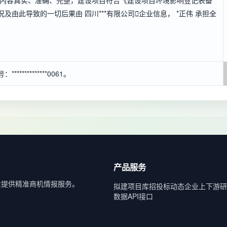
项内容真实、准确、完整，建设项目符合《建设项目环境影响登记表备
及由此导致的一切后果由 四川***有限公司

企业信息
， *正伟 承担全
*********0061。
产品服务
业提供精准商机情报服务。
拟建项目库
招投标动态
企业上下游
研
数据API接口