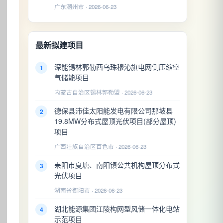
广东潮州市 · 2026-06-23
最新拟建项目
深能锡林郭勒西乌珠穆沁旗电网侧压缩空
1
气储能项目
内蒙古自治区锡林郭勒盟 · 2026-06-23
德保县沛佳太阳能发电有限公司那坡县
2
19.8MW分布式屋顶光伏项目(部分屋顶)
项目
广西壮族自治区百色市 · 2026-06-23
耒阳市夏塘、南阳镇公共机构屋顶分布式
3
光伏项目
湖南省衡阳市 · 2026-06-23
湖北能源集团江陵构网型风储一体化电站
4
示范项目