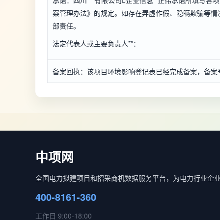
承诺：四川***有限公司

企业信息
*正伟承诺所填写各
案管理办法》的规定。如存在弄虚作假、隐瞒欺骗等情况
部责任。
法定代表人或主要负责人**：
备案回执：该项目环境影响登记表已经完成备案，备案号：*****
中项网
全国电力拟建项目和招采商机数据服务平台，为电力行业企
400-8161-360
工作日 9:00-18:00