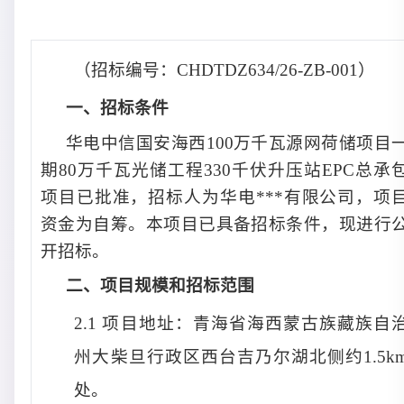
（招标编号：
CHDTDZ634/26-ZB-001
）
一、
招标条件
华电中信国安海西100万千瓦源网荷储项目
期80万千瓦光储工程330千伏升压站EPC总承
项目已批准，招标人为
华电***有限公司
，项
资金为
自筹
。本项目已具备招标条件，现进行
开招标
。
二、
项目规模和招标范围
2.1 项目地址：青海省海西蒙古族藏族自
州大柴旦行政区西台吉乃尔湖北侧约1.5k
处。