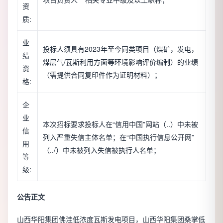
资
质:
业
投标人须具有2023年至今同类项目（煤矿，发电，
绩
煤层气/瓦斯利用方面等环境影响评价编制）的业绩
资
（需提供合同复印件作为证明材料）；
格:
企
业
本次招标要求投标人在“信用中国”网站（..）中未被
信
列入严重失信主体名单；在“中国执行信息公开网”
用
（../）中未被列入失信被执行人名单；
等
级:
公告正文
山西华阳集团佛洼低浓度瓦斯发电项目，山西华阳集团桑掌低