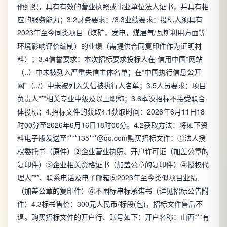
他组织，具有有效的营业执照或事业单位法人证书，并具有相
应的服务能力；3.2财务要求：/3.3业绩要求：投标人须具有
2023年至今同类项目（煤矿，发电，煤层气/瓦斯利用方面等
环境影响评价编制）的业绩（需提供合同复印件作为证明材
料）；3.4信誉要求：本次招标要求投标人在“信用中国”网站
（..）中未被列入严重失信主体名单；在“中国执行信息公开
网”（../）中未被列入失信被执行人名单；3.5人员要求：项目
负责人***相关专业中级及以上职称；3.6本次招标不接受联合
体投标；4.招标文件的获取4.1获取时间：2026年6月11日18
时00分至2026年6月16日18时00分。4.2获取方法：将如下资
料电子版发送至****135***@qq.com购买招标文件：①法人授
权委托书（原件）②企业营业执照、开户许可证（加盖公章的
复印件）③企业相关资格证书（加盖公章的复印件）④授权代
理人***、联系电话及电子邮箱⑤2023年至今类似项目业绩
（加盖公章的复印件）⑥不围标串标承诺书（详见招标公告附
件）4.3标书售价：300元人民币/标段(包)，招标文件售后不
退。购买招标文件的开户行、账号如下：开户名称：山西***有