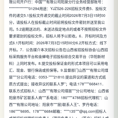
限公司开户行：中国***有限公司阳泉分行业务经营部账号：
***************01294用途：YJZS26-226招标文件费5．投标文
件的递交5.1投标文件递交的截止时间2026年7月3日15时00
分，请投标人在投标截止时间前将投标文件密封并送至我公
司。5.2逾期送达的、未送达指定地点的或者不按照招标文件
要求密封的投标文件，招标人将予以拒收。6．开标时间及方
式6.1开标时间：2026年7月3日15时00分6.2开标方式：线下
开标。7．公告媒介本次招标公告在山西省招投标协会/山西招
标采购服务平台和金蝉电子招投标综合交易平台（华阳新材
料）上同时发布。8.提交投标保证金的形式本项目可以采用电
汇、现金、银行保函或担保等。9.监督部门山西***有限公司煤
层***分公司电话：0353-****21810.提出异议的渠道和方式纸
质方式提出；接收异议的联系人罗*；电话:178****668411．
联系方式招标人：山西***有限公司煤层***分公司地址：山西省
阳泉市矿区联系人商***系电话：180****4788招标代理机*：山
西***有限公司地址：阳泉市***层)联系人王*、罗丹电话：
186****6695、178****6684邮箱：****135***@qq.com招标人
或其招标代理机***负责人（项目负责人）：（签名）招标人或