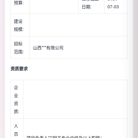
预算:
日期:
07-03
建设
规模:
招标
山西***有限公司
范围:
资质要求
企
业
资
质:
人
员
项目负责人***相关专业中级及以上职称；