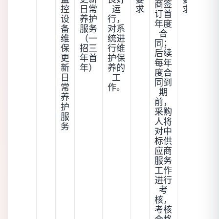
商签
控
日常
运
求
求
订首
设
养护
行，
年度
备
服务
对系
合
维
（一
统进
同；
保
招三
行维
后续
更
年首
护保
每年
新
年）
养的
度合
日
工
同到
常
作。
期
养
前，
护
采购
服
人将
务
对中
标供
应商
服务
工作
进行
考
核，
考核