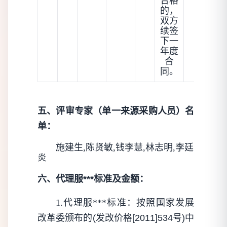
合格
的，
双方
续签
下一
年度
合
同。
五、评审专家（单一来源采购人员）名
单：
施建生,陈贤敏,钱李慧,林志明,李廷
炎
六、代理服***标准及金额：
1.代理服***标准：
按照国家发展
改革委颁布的(发改价格[2011]534号)中