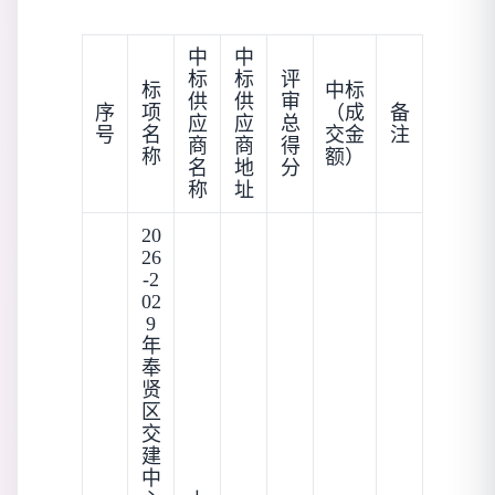
中
中
标
标
评
标
中标
供
供
审
序
项
（成
备
应
应
总
号
名
交金
注
商
商
得
称
额）
名
地
分
称
址
20
26
-2
02
9
年
奉
贤
区
交
建
中