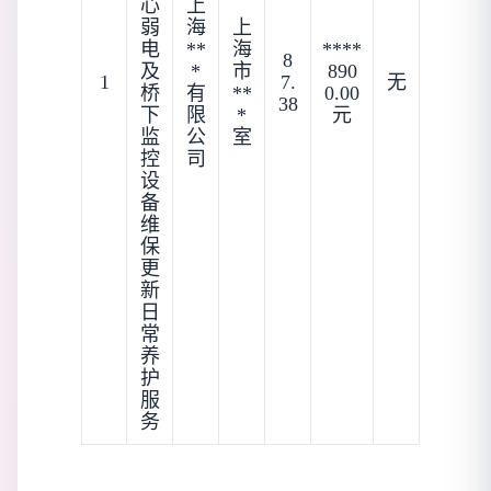
心
上
弱
海
上
电
**
海
****
8
及
*
市
890
1
7.
无
桥
有
**
0.00
38
下
限
*
元
监
公
室
控
司
设
备
维
保
更
新
日
常
养
护
服
务