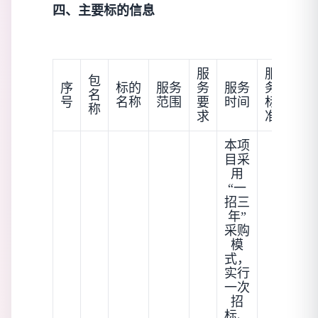
四、主要标的信息
服
服
包
序
标的
服务
务
服务
务
名
号
名称
范围
要
时间
标
称
求
准
本项
目采
用
“一
招三
年”
采购
模
式，
实行
一次
招
标、