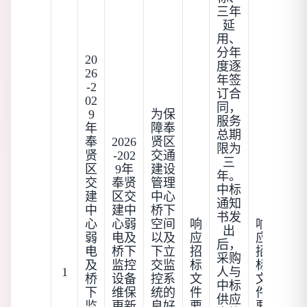
三年
延
用、
分年
20
度逐
26
年签
-2
订合
02
同，
9
为保
服务
年
障奉
总期
奉
2026
贤区
限为
贤
-202
交通
三
区
9年
建设
年。
交
奉贤
管理
中标
建
区交
中心
通知
中
建中
桥下
书发
心
心弱
空间
响
响
出
弱
电及
以及
应
应
后，
电
桥下
下立
招
招
采购
及
监控
交监
标
标
1
人与
桥
设备
控系
文
文
中标
下
维保
统的
件
件
供应
监
更新
良好
要
要