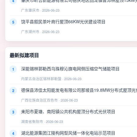
肇庆市昕合新能源有限公司德庆地区回龙镇曾沛林屋顶15kW
4
广东肇庆市 · 2026-06-23
饶平县叙民茶叶商行屋顶66KW光伏建设项目
5
广东潮州市 · 2026-06-23
最新拟建项目
深能锡林郭勒西乌珠穆沁旗电网侧压缩空气储能项目
1
内蒙古自治区锡林郭勒盟 · 2026-06-23
德保县沛佳太阳能发电有限公司那坡县19.8MW分布式屋顶光
2
广西壮族自治区百色市 · 2026-06-23
耒阳市夏塘、南阳镇公共机构屋顶分布式光伏项目
3
湖南省衡阳市 · 2026-06-23
湖北能源集团江陵构网型风储一体化电站示范项目
4