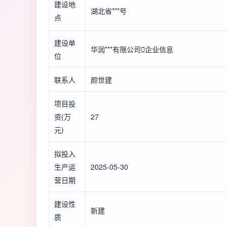
建设地
湖北省***号
点
建设单
华润***有限公司

企业信息
位
联系人
颜世建
项目投
资(万
27
元)
拟投入
生产运
2025-05-30
营日期
建设性
新建
质