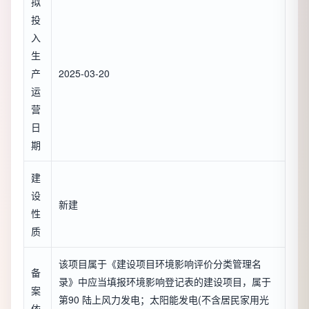
拟
投
入
生
产
2025-03-20
运
营
日
期
建
设
新建
性
质
该项目属于《建设项目环境影响评价分类管理名
备
录》中应当填报环境影响登记表的建设项目，属于
案
第90 陆上风力发电；太阳能发电(不含居民家用光
依