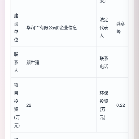
米）
建
法定
设
龚彦
华润***有限公司

企业信息
代表
单
峰
人
位
联
联系
系
颜世建
电话
人
项
目
环保
投
投资
22
0.22
资
(万
(万
元)
元)