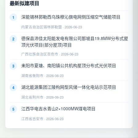
最新拟建项目
深能锡林郭勒西乌珠穆沁旗电网侧压缩空气储能项目
1
内蒙古自治区锡林郭勒盟 · 2026-06-23
德保县沛佳太阳能发电有限公司那坡县19.8MW分布式屋
2
顶光伏项目(部分屋顶)项目
广西壮族自治区百色市 · 2026-06-23
耒阳市夏塘、南阳镇公共机构屋顶分布式光伏项目
3
湖南省衡阳市 · 2026-06-23
湖北能源集团江陵构网型风储一体化电站示范项目
4
湖北省荆州市 · 2026-06-23
江西华电吉水青山2×1000MW煤电项目
5
江西省吉安市 · 2026-06-23