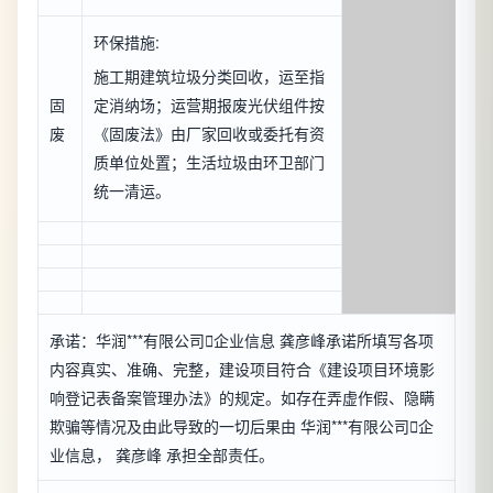
环保措施:
施工期建筑垃圾分类回收，运至指
固
定消纳场；运营期报废光伏组件按
废
《固废法》由厂家回收或委托有资
质单位处置；生活垃圾由环卫部门
统一清运。
承诺：华润***有限公司

企业信息
龚彦峰承诺所填写各项
内容真实、准确、完整，建设项目符合《建设项目环境影
响登记表备案管理办法》的规定。如存在弄虚作假、隐瞒
欺骗等情况及由此导致的一切后果由 华润***有限公司

企
业信息
， 龚彦峰 承担全部责任。