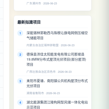
广东潮州市 · 2026-06-23
最新拟建项目
深能锡林郭勒西乌珠穆沁旗电网侧压缩空
1
气储能项目
内蒙古自治区锡林郭勒盟 · 2026-06-23
德保县沛佳太阳能发电有限公司那坡县
2
19.8MW分布式屋顶光伏项目(部分屋顶)
项目
广西壮族自治区百色市 · 2026-06-23
耒阳市夏塘、南阳镇公共机构屋顶分布式
3
光伏项目
湖南省衡阳市 · 2026-06-23
湖北能源集团江陵构网型风储一体化电站
4
示范项目