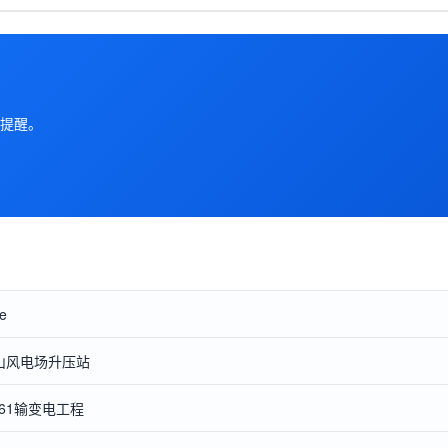
提醒。
e
山风电场升压站
-161输变电工程