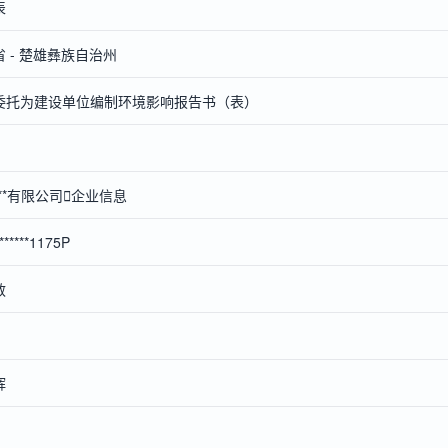
表
 - 楚雄彝族自治州
委托为建设单位编制环境影响报告书（表）
**有限公司

企业信息
*******1175P
敏
辉