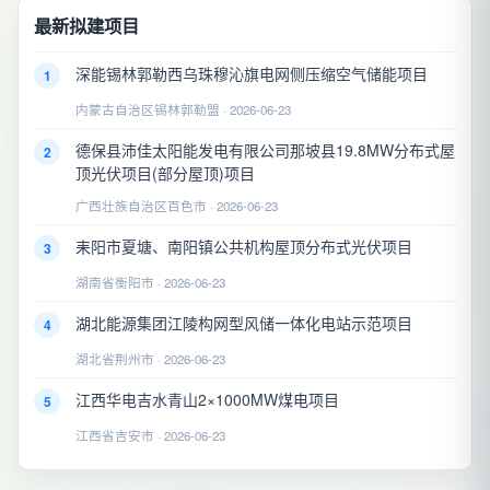
最新拟建项目
深能锡林郭勒西乌珠穆沁旗电网侧压缩空气储能项目
1
内蒙古自治区锡林郭勒盟 · 2026-06-23
德保县沛佳太阳能发电有限公司那坡县19.8MW分布式屋
2
顶光伏项目(部分屋顶)项目
广西壮族自治区百色市 · 2026-06-23
耒阳市夏塘、南阳镇公共机构屋顶分布式光伏项目
3
湖南省衡阳市 · 2026-06-23
湖北能源集团江陵构网型风储一体化电站示范项目
4
湖北省荆州市 · 2026-06-23
江西华电吉水青山2×1000MW煤电项目
5
江西省吉安市 · 2026-06-23