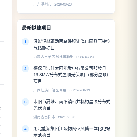
广东潮州市 · 2026-06-23
最新拟建项目
深能锡林郭勒西乌珠穆沁旗电网侧压缩空
1
气储能项目
内蒙古自治区锡林郭勒盟 · 2026-06-23
德保县沛佳太阳能发电有限公司那坡县
2
19.8MW分布式屋顶光伏项目(部分屋顶)
项目
广西壮族自治区百色市 · 2026-06-23
的
耒阳市夏塘、南阳镇公共机构屋顶分布式
3
光伏项目
检
及
湖南省衡阳市 · 2026-06-23
关
湖北能源集团江陵构网型风储一体化电站
4
及
示范项目