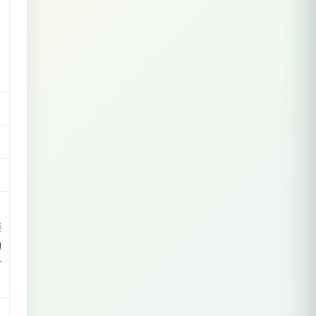
接
构
时