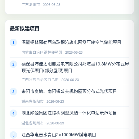
广东潮州市 · 2026-06-23
最新拟建项目
深能锡林郭勒西乌珠穆沁旗电网侧压缩空气储能项目
1
内蒙古自治区锡林郭勒盟 · 2026-06-23
德保县沛佳太阳能发电有限公司那坡县19.8MW分布式屋
2
顶光伏项目(部分屋顶)项目
广西壮族自治区百色市 · 2026-06-23
耒阳市夏塘、南阳镇公共机构屋顶分布式光伏项目
3
湖南省衡阳市 · 2026-06-23
湖北能源集团江陵构网型风储一体化电站示范项目
4
湖北省荆州市 · 2026-06-23
江西华电吉水青山2×1000MW煤电项目
5