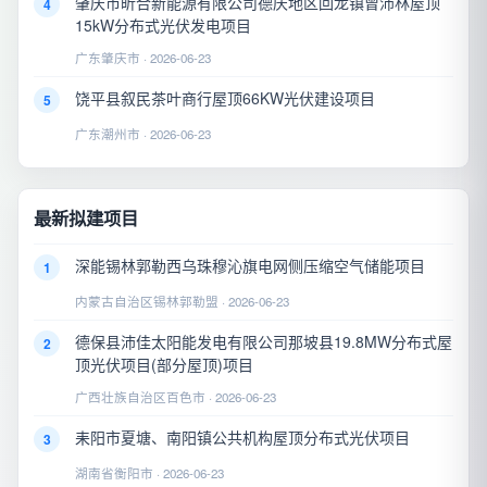
肇庆市昕合新能源有限公司德庆地区回龙镇曾沛林屋顶
4
15kW分布式光伏发电项目
广东肇庆市 · 2026-06-23
饶平县叙民茶叶商行屋顶66KW光伏建设项目
5
广东潮州市 · 2026-06-23
最新拟建项目
深能锡林郭勒西乌珠穆沁旗电网侧压缩空气储能项目
1
内蒙古自治区锡林郭勒盟 · 2026-06-23
德保县沛佳太阳能发电有限公司那坡县19.8MW分布式屋
2
顶光伏项目(部分屋顶)项目
广西壮族自治区百色市 · 2026-06-23
耒阳市夏塘、南阳镇公共机构屋顶分布式光伏项目
3
湖南省衡阳市 · 2026-06-23