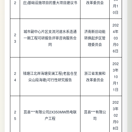
2
庄)基础设施项目的重大项目建议书
改革委员会
月1
0日
202
城市副中心片区支流河道水系连通
济南新旧动能
4年
2
一期工程可研报告评审咨询服务合
转换起步区管
03
3
同
理委员会
月0
6日
202
3年
2
钱塘江北岸海塘安澜工程(老盐仓至
浙江省发展和
10
4
尖山段海塘)可行性研究报告
改革委员会
月1
1日
202
3年
2
莒县***有限公司2X350MW热电联
莒县***有限公
02
5
产工程
司
月0
8日