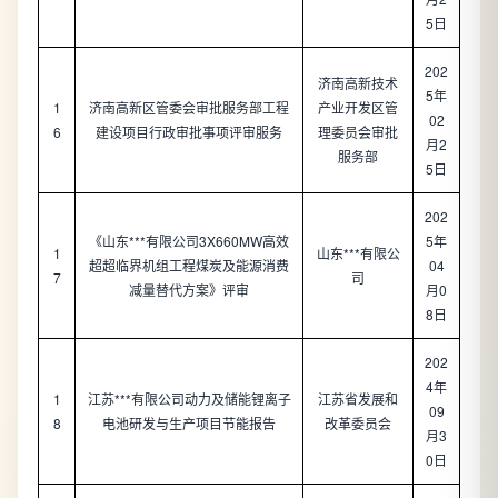
5日
202
济南高新技术
5年
1
济南高新区管委会审批服务部工程
产业开发区管
02
6
建设项目行政审批事项评审服务
理委员会审批
月2
服务部
5日
202
《山东***有限公司3X660MW高效
5年
1
山东***有限公
超超临界机组工程煤炭及能源消费
04
7
司
减量替代方案》评审
月0
8日
202
4年
1
江苏***有限公司动力及储能锂离子
江苏省发展和
09
8
电池研发与生产项目节能报告
改革委员会
月3
0日