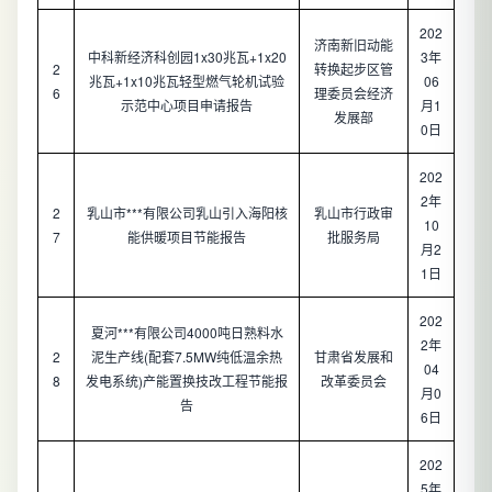
202
济南新旧动能
中科新经济科创园1x30兆瓦+1x20
3年
2
转换起步区管
兆瓦+1x10兆瓦轻型燃气轮机试验
06
6
理委员会经济
示范中心项目申请报告
月1
发展部
0日
202
2年
2
乳山市***有限公司乳山引入海阳核
乳山市行政审
10
7
能供暖项目节能报告
批服务局
月2
1日
202
夏河***有限公司4000吨日熟料水
2年
2
泥生产线(配套7.5MW纯低温余热
甘肃省发展和
04
8
发电系统)产能置换技改工程节能报
改革委员会
月0
告
6日
202
5年