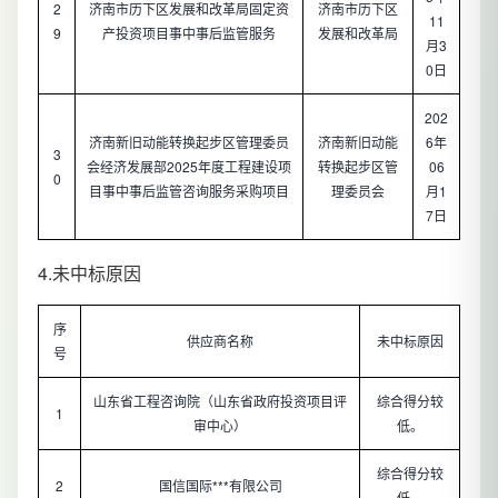
2
济南市历下区发展和改革局固定资
济南市历下区
11
9
产投资项目事中事后监管服务
发展和改革局
月3
0日
202
济南新旧动能转换起步区管理委员
济南新旧动能
6年
3
会经济发展部2025年度工程建设项
转换起步区管
06
0
目事中事后监管咨询服务采购项目
理委员会
月1
7日
4.未中标原因
序
供应商名称
未中标原因
号
山东省工程咨询院（山东省政府投资项目评
综合得分较
1
审中心）
低。
综合得分较
2
国信国际***有限公司
低。