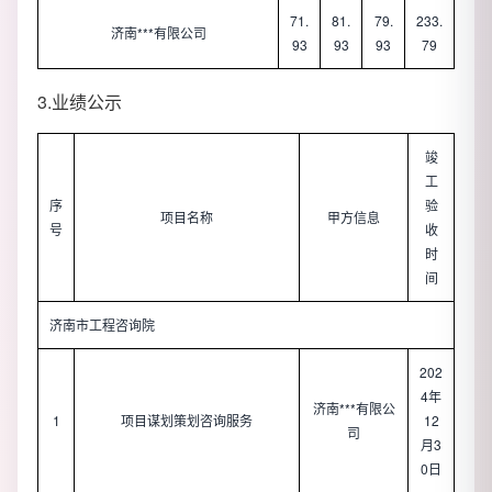
71.
81.
79.
233.
济南***有限公司
93
93
93
79
3.业绩公示
竣
工
序
验
项目名称
甲方信息
号
收
时
间
济南市工程咨询院
202
4年
济南***有限公
1
项目谋划策划咨询服务
12
司
月3
0日