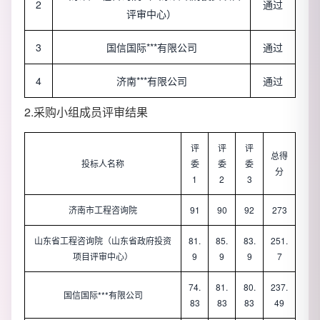
2
通过
评审中心）
3
国信国际***有限公司
通过
4
济南***有限公司
通过
2.采购小组成员评审结果
评
评
评
总得
投标人名称
委
委
委
分
1
2
3
济南市工程咨询院
91
90
92
273
山东省工程咨询院（山东省政府投资
81.
85.
83.
251.
项目评审中心）
9
9
9
7
74.
81.
80.
237.
国信国际***有限公司
83
83
83
49