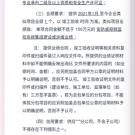
专业承包二级及以上资质和安全生产许可证
；
（三）业绩要求：
提供
2021年1月
至今企业类
似项目业绩
1
个，以
竣工验收
时间
为准。类似项目业
绩指：
单项合同金额不低于
150万元的
安防或视频监
控系统集成建设或运维业绩
；
注：
提供业绩合同
、竣工验收证明等相关资料复
印件或扫描件装订入响应文件中。所提供的业绩证明材
料中如不能明确反映出询比
文件所要求的内容的（如业
绩时间、金额），应另附加盖合同甲方公章的证明材料
予以明确说明，否则不予认可。
竣工验收证明文件的复
印件或扫描件（建设单位、施工单位、监理单位（如
有）三方签字盖章），若为总包单位的分包项目，不能
体现分包项目的应另附加盖总包单位公章的证明材料予
以明确说明，否则不予认可
。
（四）信用要求：供应***分公司，不含子公司）
不得存在下列情形之一。