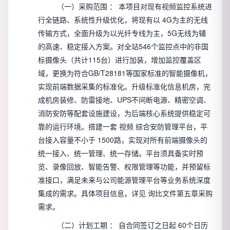
（一）采购范围
：
本项目对现有视频监控系统进
行全链路、系统性升级优化，将现有以
4G为主的无线
传输方式，全面升级为以光纤专线为主，5G无线为辅
的高速、稳定接入方案。对全站546个监控点中的非国
标摄像头（共计115台）进行加装，增加监控覆盖区
域，更换为符合GB/T28181等国家标准的智能摄像机，
实现前端数据采集的标准化。升级标准化信息机房，完
成机房装修、防雷接地、UPS不间断电源、精密空调、
消防安防等配套设施建设，为后端核心系统提供稳定可
靠的运行环境。搭建一套
视频
综合安防管理平台，平
台接入容量不小于
1500路，实现对所有前端摄像头的
统一接入、统一管理、统一存储。平台须具备实时预
览、录像回放、智能告警、权限管理等功能，并预留标
准接口，满足未来与公司能源管理平台等业务系统深度
集成的需求。具体项目信息，详见
询比文件第五章采购
需求。
（二）计划工期
：
自合同签订之日起
60个日历