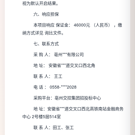
视为默认开启结果。
六、响应担保
本项目响应
保证金：
46000元
（人民币）
，缴
纳方式详见
询比文件。
七、联系方式
采 购
人：
亳州***有限公司
地
址：
安徽省***道交叉口西北角
联 系
人：
王工
电
话
：
0558-****2028
采购平台：亳州交控集团招投标中心
地
址：安徽省***道交叉口西北高铁南站金融商务
中心
2号楼5层514室
联
系
人：田工、张工