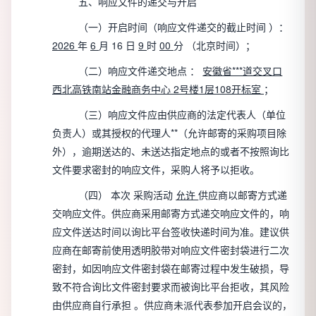
五、响应文件的递交与开启
（一）开启时间（响应文件递交的截止时间
）：
2026
年
6
月
16
日
9
时
00
分
（北京时间）；
（二）响应文件递交地点
：
安徽省***道交叉口
西北高铁南站金融商务中心
2号楼1层108开标室
；
（三）响应文件应由供应商的法定代表人（单位
负责人）或其授权的代理人**（允许邮寄的采购项目除
外），逾期送达的、未送达指定地点的或者不按照询比
文件要求密封的响应文件，采购人将予以拒收。
（四）
本次
采购活动
允许
供应商以邮寄方式递
交响应文件。供应商采用邮寄方式递交响应文件的，响
应文件送达时间以询比平台签收快递时间为准。建议供
应商在邮寄前使用透明胶带对响应文件密封袋进行二次
密封，如因响应文件密封袋在邮寄过程中发生破损，导
致不符合询比文件密封要求而被询比平台拒收，其风险
由供应商自行承担
。供应商未派代表参加开启会议的，