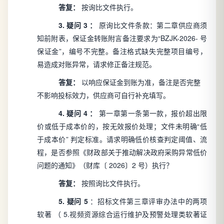
答复：
按询比文件执行。
3.
疑问
3
：
原询比文件条款：第二章供应商须
知前附表，保证金转账附言备注要求为“BZJK-2026- 号
保证金”，编号不完整。备注格式缺失完整项目编号，
易造成对账异常，请求修正备注规范。
答复：
以响应保证金到账为准，备注是否完整
不影响投标效力，供应商可自行补充填写。
4.
疑问
4
：
第一章第一条第一款，报价超出限
价或低于成本价的，按无效报价处理；文件未明确“低
于成本价”
判定标准。请求明确低价核查判定阈值、流
程，是否参照《财政部关于推动解决政府采购异常低价
问题的通知》（财库〔
2026〕2 号）执行？
答复：
按照询比文件执行。
5.
疑问
5
：招标文件第三章评审办法中的两项
软著
（
5.视频资源综合运行维护及预警处理类软著证