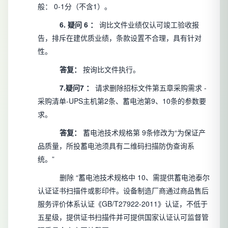
般：
0-1分（不含1）。
6.
疑问
6
：
询比文件业绩仅认可竣工验收报
告，排斥在建优质业绩，条款设置不合理，具有针对
性。
答复：
按询比文件执行。
7.疑问7
：
请求删除招标文件第五章采购需求
-
采购清单-UPS主机第2条、蓄电池第9、10条的参数要
求。
答复：
蓄电池技术规格第
9条修改为“为保证产
品质量，所投蓄电池须具有二维码扫描防伪查询系
统。”
删除
“蓄电池技术规格中
10、需提供蓄电池泰尔
认证证书扫描件或影印件。设备制造厂商通过商品售后
服务评价体系认证《GB/T27922-2011》认证，不低于
五星级，提供证书扫描件并可提供国家认证认可监督管