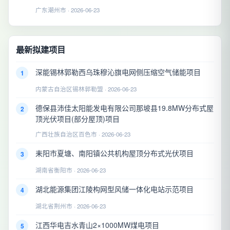
广东潮州市 · 2026-06-23
最新拟建项目
深能锡林郭勒西乌珠穆沁旗电网侧压缩空气储能项目
1
内蒙古自治区锡林郭勒盟 · 2026-06-23
德保县沛佳太阳能发电有限公司那坡县19.8MW分布式屋
2
顶光伏项目(部分屋顶)项目
广西壮族自治区百色市 · 2026-06-23
耒阳市夏塘、南阳镇公共机构屋顶分布式光伏项目
3
湖南省衡阳市 · 2026-06-23
湖北能源集团江陵构网型风储一体化电站示范项目
4
湖北省荆州市 · 2026-06-23
江西华电吉水青山2×1000MW煤电项目
5