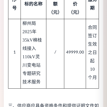
标的名称
额
价
号
期
（元）
（元）
柳州局
合同
2025年
签订
35kV棉桂
生效
线接入
之日
1
/
49999.00
110kV灵
起
川变电站
10
专题研究
个月
技术服务
三、
供应商
应具备资格条件和提供证明文件如