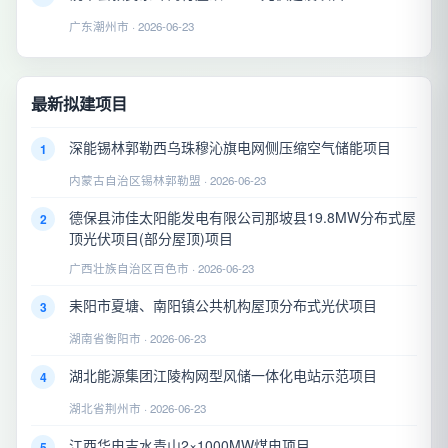
广东潮州市 · 2026-06-23
最新拟建项目
深能锡林郭勒西乌珠穆沁旗电网侧压缩空气储能项目
1
内蒙古自治区锡林郭勒盟 · 2026-06-23
德保县沛佳太阳能发电有限公司那坡县19.8MW分布式屋
2
顶光伏项目(部分屋顶)项目
广西壮族自治区百色市 · 2026-06-23
耒阳市夏塘、南阳镇公共机构屋顶分布式光伏项目
3
湖南省衡阳市 · 2026-06-23
湖北能源集团江陵构网型风储一体化电站示范项目
4
湖北省荆州市 · 2026-06-23
江西华电吉水青山2×1000MW煤电项目
5