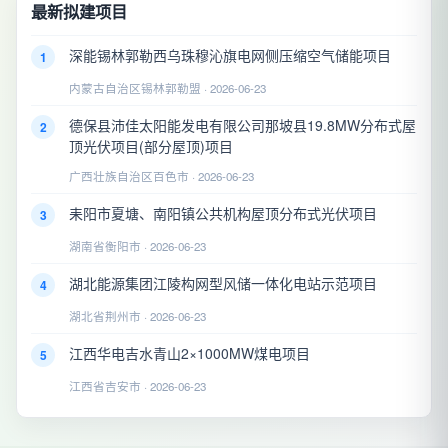
最新拟建项目
深能锡林郭勒西乌珠穆沁旗电网侧压缩空气储能项目
1
内蒙古自治区锡林郭勒盟 · 2026-06-23
德保县沛佳太阳能发电有限公司那坡县19.8MW分布式屋
2
顶光伏项目(部分屋顶)项目
广西壮族自治区百色市 · 2026-06-23
耒阳市夏塘、南阳镇公共机构屋顶分布式光伏项目
3
湖南省衡阳市 · 2026-06-23
湖北能源集团江陵构网型风储一体化电站示范项目
4
湖北省荆州市 · 2026-06-23
江西华电吉水青山2×1000MW煤电项目
5
江西省吉安市 · 2026-06-23