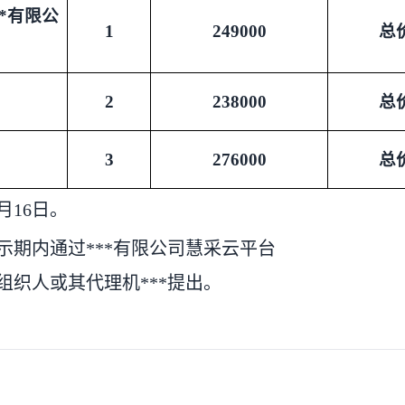
*有限公
1
249000
总
2
238000
总
3
276000
总
6月16日。
期内通过***有限公司慧采云平台
cn/）向采购组织人或其代理机***提出。