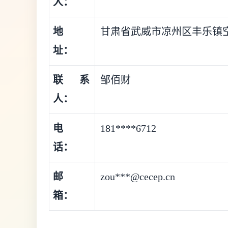
人：
地
甘肃省武威市凉州区丰乐镇
址：
联系
邹佰财
人：
电
181****6712
话：
邮
zou***@cecep.cn
箱：