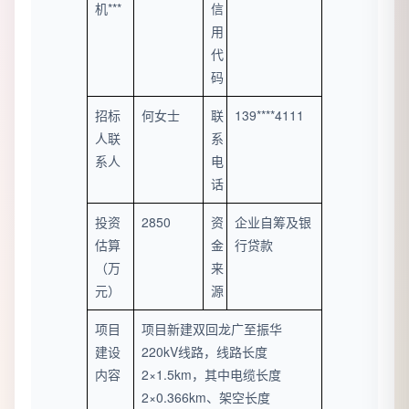
机***
信
用
代
码
招标
何女士
联
139****4111
人联
系
系人
电
话
投资
2850
资
企业自筹及银
估算
金
行贷款
（万
来
元）
源
项目
项目新建双回龙广至振华
建设
220kV线路，线路长度
内容
2×1.5km，其中电缆长度
2×0.366km、架空长度