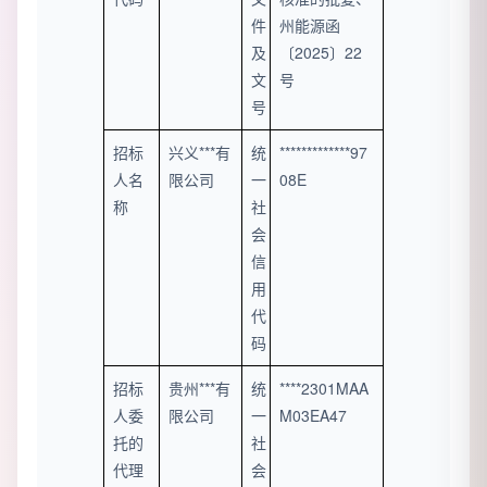
件
州能源函
及
〔2025〕22
文
号
号
招标
兴义***有
统
*************97
人名
限公司
一
08E
称
社
会
信
用
代
码
招标
贵州***有
统
****2301MAA
人委
限公司
一
M03EA47
托的
社
代理
会