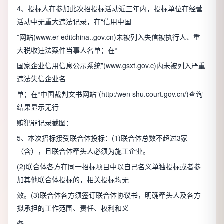
4、投标人在参加此次招投标活动近三年内，投标单位在经营
活动中无重大违法记录，在“信用中国
”网站(www.er editchina..gov.cn)未被列入失信被执行人、重
大税收违法案件当事人名单；在“
国家企业信用信息公示系统”(www.gsxt.gov.c)内未被列入严重
违法失信企业名
单；在“中国裁判文书网站”(http:/wen shu.court.gov.cn/)查询
结果显示无行
贿犯罪记录截图：
5、本次招标接受联合体投标：(1)联合体总数不超过3家
（含），且联合体牵头人必须为施工企业。
(2)联合体各方在同一招标项目中以自己名义单独投标或者参
加其他联合体投标的，相关投标均无
效。(3)联合体各方须签订联合体协议书，明确牵头人及各方
拟承担的工作范围、责任、权利和义
务。