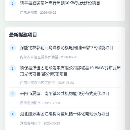
饶平县叙民茶叶商行屋顶66KW光伏建设项目
5
广东潮州市 · 2026-06-23
最新拟建项目
深能锡林郭勒西乌珠穆沁旗电网侧压缩空气储能项目
1
内蒙古自治区锡林郭勒盟 · 2026-06-23
德保县沛佳太阳能发电有限公司那坡县19.8MW分布式屋
2
顶光伏项目(部分屋顶)项目
广西壮族自治区百色市 · 2026-06-23
耒阳市夏塘、南阳镇公共机构屋顶分布式光伏项目
3
湖南省衡阳市 · 2026-06-23
湖北能源集团江陵构网型风储一体化电站示范项目
4
湖北省荆州市 · 2026-06-23