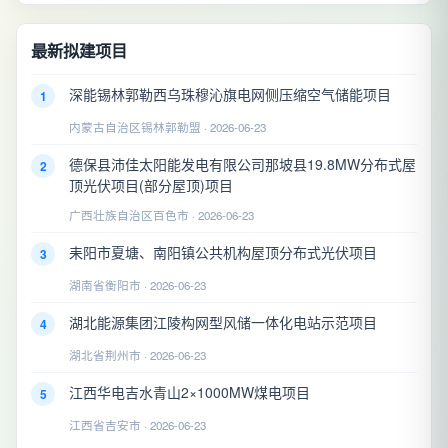
最新拟建项目
深能锡林郭勒西乌珠穆沁旗电网侧压缩空气储能项目
1
内蒙古自治区锡林郭勒盟 · 2026-06-23
德保县沛佳太阳能发电有限公司那坡县19.8MW分布式屋
2
顶光伏项目(部分屋顶)项目
广西壮族自治区百色市 · 2026-06-23
耒阳市夏塘、南阳镇公共机构屋顶分布式光伏项目
3
湖南省衡阳市 · 2026-06-23
湖北能源集团江陵构网型风储一体化电站示范项目
4
湖北省荆州市 · 2026-06-23
江西华电吉水青山2×1000MW煤电项目
5
江西省吉安市 · 2026-06-23