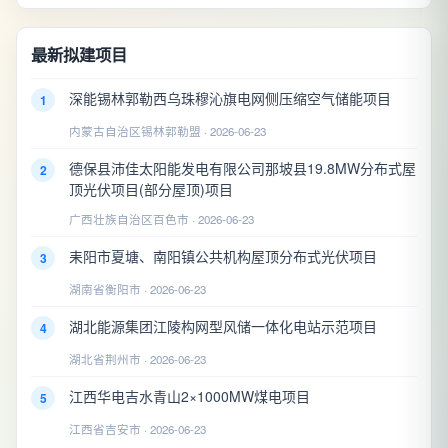
最新拟建项目
深能锡林郭勒西乌珠穆沁旗电网侧压缩空气储能项目
1
内蒙古自治区锡林郭勒盟 · 2026-06-23
德保县沛佳太阳能发电有限公司那坡县19.8MW分布式屋
2
顶光伏项目(部分屋顶)项目
广西壮族自治区百色市 · 2026-06-23
耒阳市夏塘、南阳镇公共机构屋顶分布式光伏项目
3
湖南省衡阳市 · 2026-06-23
湖北能源集团江陵构网型风储一体化电站示范项目
4
湖北省荆州市 · 2026-06-23
江西华电吉水青山2×1000MW煤电项目
5
江西省吉安市 · 2026-06-23