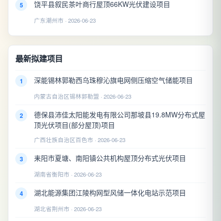
饶平县叙民茶叶商行屋顶66KW光伏建设项目
5
广东潮州市 · 2026-06-23
最新拟建项目
深能锡林郭勒西乌珠穆沁旗电网侧压缩空气储能项目
1
内蒙古自治区锡林郭勒盟 · 2026-06-23
德保县沛佳太阳能发电有限公司那坡县19.8MW分布式屋
2
顶光伏项目(部分屋顶)项目
广西壮族自治区百色市 · 2026-06-23
耒阳市夏塘、南阳镇公共机构屋顶分布式光伏项目
3
湖南省衡阳市 · 2026-06-23
湖北能源集团江陵构网型风储一体化电站示范项目
4
湖北省荆州市 · 2026-06-23