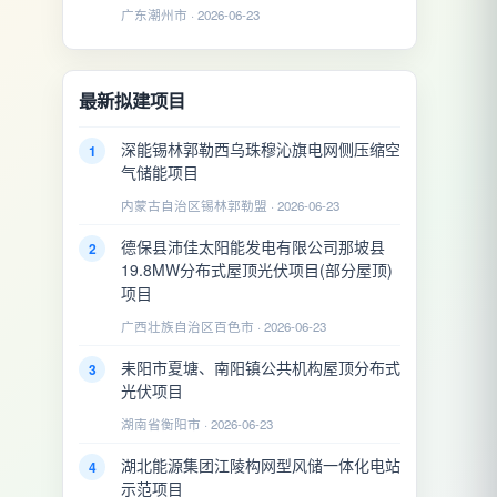
广东潮州市 · 2026-06-23
最新拟建项目
深能锡林郭勒西乌珠穆沁旗电网侧压缩空
1
气储能项目
内蒙古自治区锡林郭勒盟 · 2026-06-23
德保县沛佳太阳能发电有限公司那坡县
2
19.8MW分布式屋顶光伏项目(部分屋顶)
项目
广西壮族自治区百色市 · 2026-06-23
耒阳市夏塘、南阳镇公共机构屋顶分布式
3
光伏项目
湖南省衡阳市 · 2026-06-23
湖北能源集团江陵构网型风储一体化电站
4
示范项目