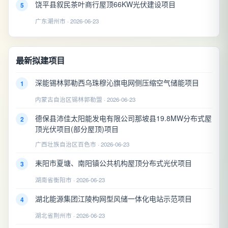
饶平县叙民茶叶商行屋顶66KW光伏建设项目
5
广东潮州市 · 2026-06-23
最新拟建项目
深能锡林郭勒西乌珠穆沁旗电网侧压缩空气储能项目
1
内蒙古自治区锡林郭勒盟 · 2026-06-23
德保县沛佳太阳能发电有限公司那坡县19.8MW分布式屋
2
顶光伏项目(部分屋顶)项目
广西壮族自治区百色市 · 2026-06-23
耒阳市夏塘、南阳镇公共机构屋顶分布式光伏项目
3
湖南省衡阳市 · 2026-06-23
湖北能源集团江陵构网型风储一体化电站示范项目
4
湖北省荆州市 · 2026-06-23