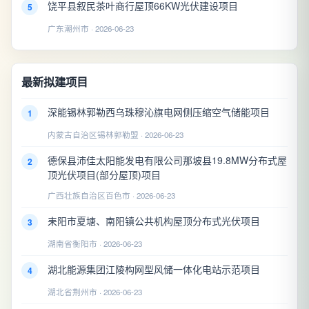
饶平县叙民茶叶商行屋顶66KW光伏建设项目
5
广东潮州市 · 2026-06-23
最新拟建项目
深能锡林郭勒西乌珠穆沁旗电网侧压缩空气储能项目
1
内蒙古自治区锡林郭勒盟 · 2026-06-23
德保县沛佳太阳能发电有限公司那坡县19.8MW分布式屋
2
顶光伏项目(部分屋顶)项目
广西壮族自治区百色市 · 2026-06-23
耒阳市夏塘、南阳镇公共机构屋顶分布式光伏项目
3
湖南省衡阳市 · 2026-06-23
湖北能源集团江陵构网型风储一体化电站示范项目
4
湖北省荆州市 · 2026-06-23