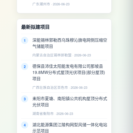
广东潮州市 · 2026-06-23
最新拟建项目
深能锡林郭勒西乌珠穆沁旗电网侧压缩空
1
气储能项目
内蒙古自治区锡林郭勒盟 · 2026-06-23
德保县沛佳太阳能发电有限公司那坡县
2
19.8MW分布式屋顶光伏项目(部分屋顶)
项目
广西壮族自治区百色市 · 2026-06-23
耒阳市夏塘、南阳镇公共机构屋顶分布式
3
光伏项目
湖南省衡阳市 · 2026-06-23
湖北能源集团江陵构网型风储一体化电站
4
示范项目