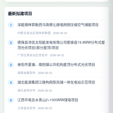
最新拟建项目
深能锡林郭勒西乌珠穆沁旗电网侧压缩空气储能项目
1
内蒙古自治区锡林郭勒盟 · 2026-06-23
德保县沛佳太阳能发电有限公司那坡县19.8MW分布式屋
2
顶光伏项目(部分屋顶)项目
广西壮族自治区百色市 · 2026-06-23
耒阳市夏塘、南阳镇公共机构屋顶分布式光伏项目
3
湖南省衡阳市 · 2026-06-23
湖北能源集团江陵构网型风储一体化电站示范项目
4
湖北省荆州市 · 2026-06-23
江西华电吉水青山2×1000MW煤电项目
5
江西省吉安市 · 2026-06-23