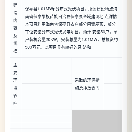
建
保亭县1.01MWp分布式光伏项目，所属建设地点海
设
南省保亭黎族苗族自治县保亭县全域建设地 点详情
内
本项目利用海南省保亭县农户部分闲置屋顶、部分
容
车位安装分布式光伏发电项目，预计 安装50户，单
及
户装机容量20KW，安装总量为1.01MW，总投资约
规
500万元。此项目具有较好的经 济和
模
主
要
环
采取的环保措
境
施及排放去向
影
响