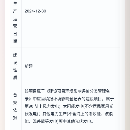
生
产
2024-12-30
运
营
日
期
建
设
新建
性
质
该项目属于《建设项目环境影响评价分类管理名
备
录》中应当填报环境影响登记表的建设项目，属于
案
第90 陆上风力发电；太阳能发电(不含居民家用光
依
伏发电)；其他电力生产(不含海上的潮汐能、波浪
据
能、温差能等发电)项中其他光伏发电。