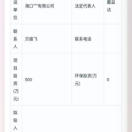
设
戴益
海口***有限公司
法定代表人
单
达
位
联
系
贝振飞
联系电话
人
项
目
投
环保投资(万
500
0
资
元)
(万
元)
拟
投
入