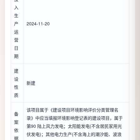
入
生
产
2024-11-20
运
营
日
期
建
设
新建
性
质
该项目属于《建设项目环境影响评价分类管理名
备
录》中应当填报环境影响登记表的建设项目，属于
案
第90 陆上风力发电；太阳能发电(不含居民家用光
依
伏发电)；其他电力生产(不含海上的潮汐能、波浪
据