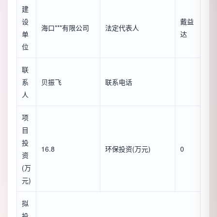
建
设
戴益
海口***有限公司
法定代表人
单
达
位
联
系
贝振飞
联系电话
人
项
目
投
16.8
环保投资(万元)
0
资
(万
元)
拟
投