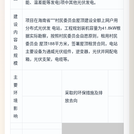
能、温差能等发电)项中其他光伏发电。
建
项目在海南省***村民委员会屋顶建设全额上网户用
设
分布式光伏发 电站，工程规划装机容量为41.8kW根
内
据实际勘察，按照村民委员会自愿原则，租用村民
容
委员会 屋顶188平方米，签署屋顶租赁合同，电站
及
主要设备为通威光伏组件，逆变器，光伏并网配电
规
箱，光伏支架，电缆等。
模
主
要
环
采取的环保措施及排
境
放去向
影
响