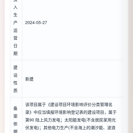
入
生
产
2024-05-27
运
营
日
期
建
设
新建
性
质
该项目属于《建设项目环境影响评价分类管理名
备
录》中应当填报环境影响登记表的建设项目，属于
案
第90 陆上风力发电；太阳能发电(不含居民家用光
依
伏发电)；其他电力生产(不含海上的潮汐能、波浪
据