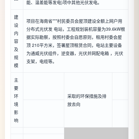
能、温差能等发电)项中其他光伏发电。
建
项目在海南省***村民委员会屋顶建设全额上网户用
设
分布式光伏发 电站，工程规划装机容量为39.6kW根
内
据实际勘察，按照村委会自愿原则，租用村委会屋
容
顶 210平方米，签署屋顶租赁合同，电站主要设备
及
为通威光伏组件，逆变器，光伏并网配电箱 ，光伏
规
支架，电缆等。
模
主
要
环
采取的环保措施及排
境
放去向
影
响