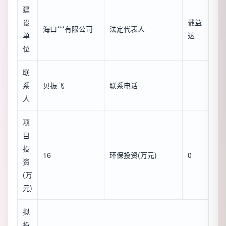
建
设
戴益
海口***有限公司
法定代表人
单
达
位
联
系
贝振飞
联系电话
人
项
目
投
16
环保投资(万元)
0
资
(万
元)
拟
投