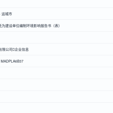
- 运城市
托为建设单位编制环境影响报告书（表）
*有限公司

企业信息
81MADPLA6B37