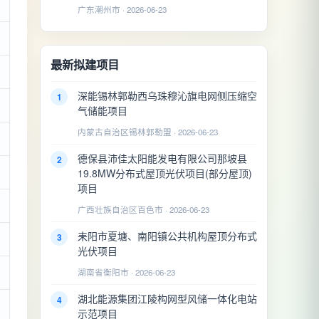
广东潮州市 · 2026-06-23
最新拟建项目
深能锡林郭勒西乌珠穆沁旗电网侧压缩空
1
气储能项目
内蒙古自治区锡林郭勒盟 · 2026-06-23
德保县沛佳太阳能发电有限公司那坡县
2
19.8MW分布式屋顶光伏项目(部分屋顶)
项目
广西壮族自治区百色市 · 2026-06-23
耒阳市夏塘、南阳镇公共机构屋顶分布式
3
光伏项目
湖南省衡阳市 · 2026-06-23
湖北能源集团江陵构网型风储一体化电站
4
示范项目