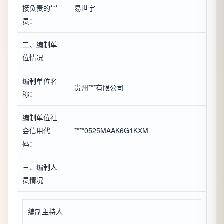
接负责的***
易世宇
员：
二、编制单
位情况
编制单位名
贵州***有限公司
称：
编制单位社
会信用代
****0525MAAK6G1KXM
码：
三、编制人
员情况
编制主持人