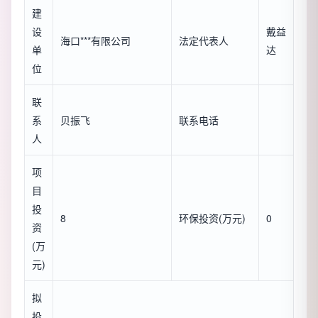
建
设
戴益
海口***有限公司
法定代表人
单
达
位
联
系
贝振飞
联系电话
人
项
目
投
8
环保投资(万元)
0
资
(万
元)
拟
投