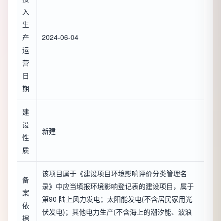
入
生
产
2024-06-04
运
营
日
期
建
设
新建
性
质
该项目属于《建设项目环境影响评价分类管理名
备
录》中应当填报环境影响登记表的建设项目，属于
案
第90 陆上风力发电；太阳能发电(不含居民家用光
依
伏发电)；其他电力生产(不含海上的潮汐能、波浪
据