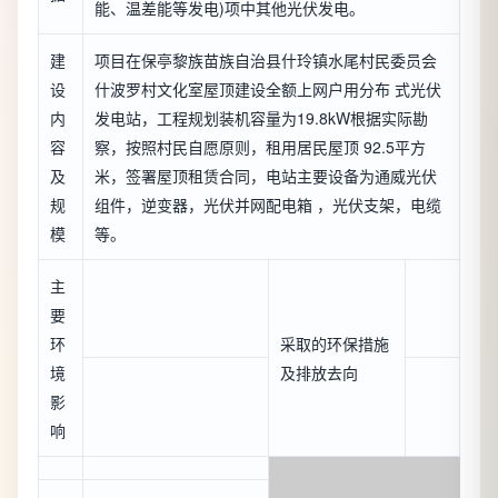
能、温差能等发电)项中其他光伏发电。
建
项目在保亭黎族苗族自治县什玲镇水尾村民委员会
设
什波罗村文化室屋顶建设全额上网户用分布 式光伏
内
发电站，工程规划装机容量为19.8kW根据实际勘
容
察，按照村民自愿原则，租用居民屋顶 92.5平方
及
米，签署屋顶租赁合同，电站主要设备为通威光伏
规
组件，逆变器，光伏并网配电箱 ，光伏支架，电缆
模
等。
主
要
环
采取的环保措施
境
及排放去向
影
响