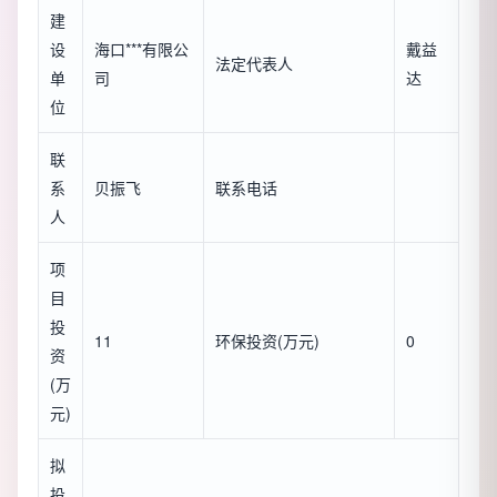
建
设
海口***有限公
戴益
法定代表人
单
司
达
位
联
系
贝振飞
联系电话
人
项
目
投
11
环保投资(万元)
0
资
(万
元)
拟
投