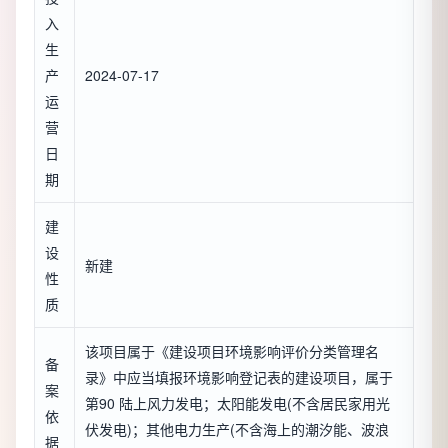
入
生
产
2024-07-17
运
营
日
期
建
设
新建
性
质
该项目属于《建设项目环境影响评价分类管理名
备
录》中应当填报环境影响登记表的建设项目，属于
案
第90 陆上风力发电；太阳能发电(不含居民家用光
依
伏发电)；其他电力生产(不含海上的潮汐能、波浪
据