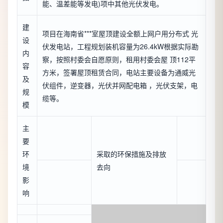
能、温差能等发电)项中其他光伏发电。
建
项目在海南省***室屋顶建设全额上网户用分布式 光
设
伏发电站，工程规划装机容量为26.4kW根据实际勘
内
察，按照村委会自愿原则，租用村委会屋 顶112平
容
方米，签署屋顶租赁合同，电站主要设备为通威光
及
伏组件，逆变器，光伏并网配电箱 ，光伏支架，电
规
缆等。
模
主
要
环
采取的环保措施及排放
境
去向
影
响