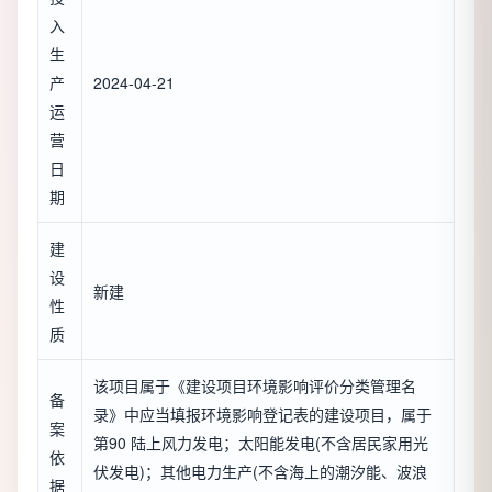
入
生
产
2024-04-21
运
营
日
期
建
设
新建
性
质
该项目属于《建设项目环境影响评价分类管理名
备
录》中应当填报环境影响登记表的建设项目，属于
案
第90 陆上风力发电；太阳能发电(不含居民家用光
依
伏发电)；其他电力生产(不含海上的潮汐能、波浪
据