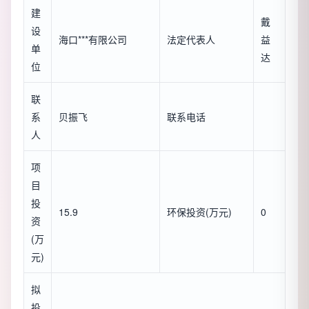
建
戴
设
海口***有限公司
法定代表人
益
单
达
位
联
系
贝振飞
联系电话
人
项
目
投
15.9
环保投资(万元)
0
资
(万
元)
拟
投