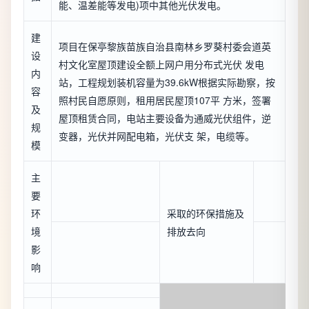
能、温差能等发电)项中其他光伏发电。
建
项目在保亭黎族苗族自治县南林乡罗葵村委会道英
设
村文化室屋顶建设全额上网户用分布式光伏 发电
内
站，工程规划装机容量为39.6kW根据实际勘察，按
容
照村民自愿原则，租用居民屋顶107平 方米，签署
及
屋顶租赁合同，电站主要设备为通威光伏组件，逆
规
变器，光伏并网配电箱，光伏支 架，电缆等。
模
主
要
环
采取的环保措施及
境
排放去向
影
响