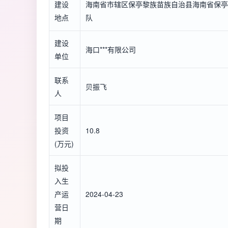
建设
海南省市辖区保亭黎族苗族自治县海南省保亭
地点
队
建设
海口***有限公司
单位
联系
贝振飞
人
项目
投资
10.8
(万元)
拟投
入生
产运
2024-04-23
营日
期