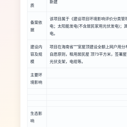
新建
质
该项目属于《建设项目环境影响评价分类管理
备案依
电；太阳能发电(不含居民家用光伏发电)；
据
电。
建设内
项目在海南省***室屋顶建设全额上网户用分
容及规
自愿原则，租用居民屋 顶73平方米，签署
模
光伏支架，电缆等。
主要环
境影响
生态影
响