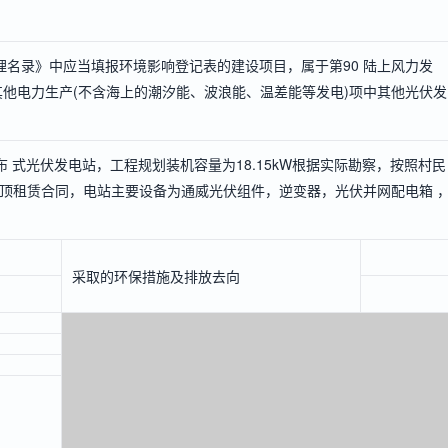
名录》中应当填报环境影响登记表的建设项目，属于第90 陆上风力发
其他电力生产(不含海上的潮汐能、波浪能、温差能等发电)项中其他光伏发
布 式光伏发电站，工程规划装机容量为18.15kW根据实际勘察，按照村民
屋顶租赁合同，电站主要设备为通威光伏组件，逆变器，光伏并网配电箱 
采取的环保措施及排放去向