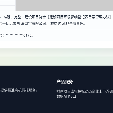
真实、准确、完整，建设项目符合《建设项目环境影响登记表备案管理办法》
切后果由 海口***有限公司， 戴益达 承担全部责任。
*********0178。
产品服务
业提供精准商机情报服务。
拟建项目库
招投标动态
企业上下游
研
数据API接口