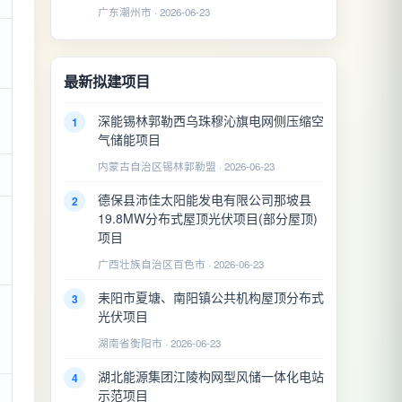
广东潮州市 · 2026-06-23
最新拟建项目
深能锡林郭勒西乌珠穆沁旗电网侧压缩空
1
气储能项目
内蒙古自治区锡林郭勒盟 · 2026-06-23
德保县沛佳太阳能发电有限公司那坡县
2
19.8MW分布式屋顶光伏项目(部分屋顶)
项目
广西壮族自治区百色市 · 2026-06-23
耒阳市夏塘、南阳镇公共机构屋顶分布式
3
光伏项目
湖南省衡阳市 · 2026-06-23
湖北能源集团江陵构网型风储一体化电站
4
示范项目