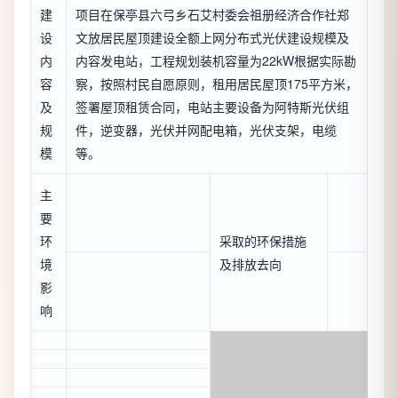
建
项目在保亭县六弓乡石艾村委会祖册经济合作社郑
设
文放居民屋顶建设全额上网分布式光伏建设规模及
内
内容发电站，工程规划装机容量为22kW根据实际勘
容
察，按照村民自愿原则，租用居民屋顶175平方米，
及
签署屋顶租赁合同，电站主要设备为阿特斯光伏组
规
件，逆变器，光伏并网配电箱，光伏支架，电缆
模
等。
主
要
环
采取的环保措施
境
及排放去向
影
响