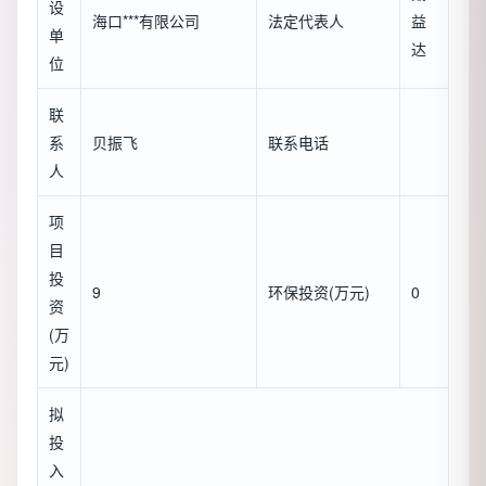
设
海口***有限公司
法定代表人
益
单
达
位
联
系
贝振飞
联系电话
人
项
目
投
9
环保投资(万元)
0
资
(万
元)
拟
投
入