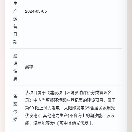
生
产
2024-03-05
运
营
日
期
建
设
新建
性
质
该项目属于《建设项目环境影响评价分类管理名
备
录》中应当填报环境影响登记表的建设项目，属于
案
第90 陆上风力发电；太阳能发电(不含居民家用光
依
伏发电)；其他电力生产(不含海上的潮汐能、波浪
据
能、温差能等发电)项中其他光伏发电。