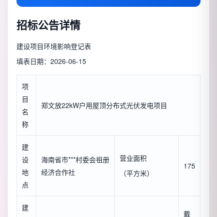
招标公告详情
建设项目环境影响登记表
填表日期：2026-06-15
项
目
郑文放22kW户用屋顶分布式光伏发电项目
名
称
建
营业面积
设
海南省市***村委会祖册
175
地
经济合作社
（平方米）
点
建
戴