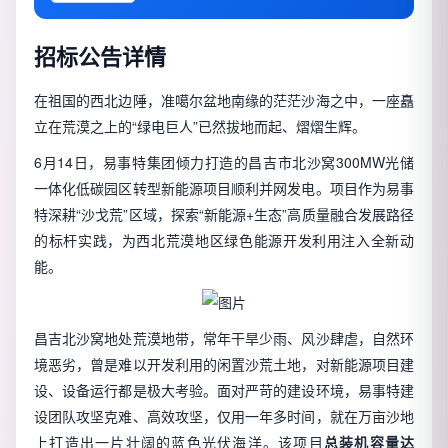
招标公告详情
在祖国的西北边陲，准噶尔盆地南缘的茫茫沙海之中，一座矗
立在荒漠之上的“绿电巨人”已然拔地而起、熠熠生辉。
6月14日，易事特集团倾力打造的昌吉市北沙窝300MW光储
一体化低碳园区转型新能源项目顺利并网发电。项目作为易事
特深耕“沙戈荒”区域，探索“新能源+生态”高质量融合发展路径
的标杆实践，为西北荒漠地区绿色能源开发利用注入全新动
能。
昌吉北沙窝地处荒漠地带，常年干旱少雨、风沙肆虐，自然环
境恶劣，曾是难以开发利用的闲置沙荒土地，对新能源项目建
设、设备运行都是极大考验。面对严苛的建设环境，易事特建
设团队攻坚克难、高效攻坚，仅用一年多时间，就在万亩沙地
上打造出一片壮阔的蓝色光伏海洋。该项目
总装机容量达