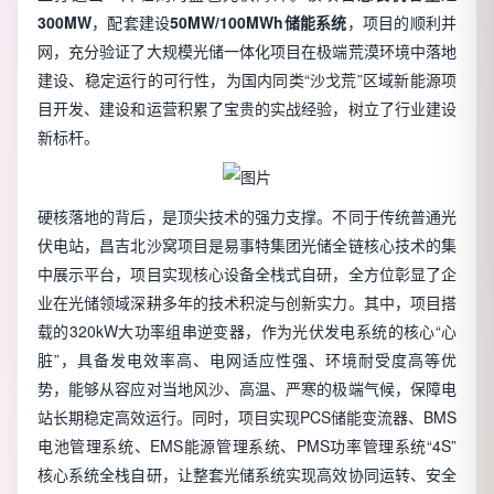
300MW
，配套建设
50MW/100MWh储能系统
，项目的顺利并
网，充分验证了大规模光储一体化项目在极端荒漠环境中落地
建设、稳定运行的可行性，为国内同类“沙戈荒”区域新能源项
目开发、建设和运营积累了宝贵的实战经验，树立了行业建设
新标杆。
硬核落地的背后，是顶尖技术的强力支撑。不同于传统普通光
伏电站，昌吉北沙窝项目是易事特集团光储全链核心技术的集
中展示平台，项目实现核心设备全栈式自研，全方位彰显了企
业在光储领域深耕多年的技术积淀与创新实力。其中，项目搭
载的320kW大功率组串逆变器，作为光伏发电系统的核心“心
脏”，具备发电效率高、电网适应性强、环境耐受度高等优
势，能够从容应对当地风沙、高温、严寒的极端气候，保障电
站长期稳定高效运行。同时，项目实现PCS储能变流器、BMS
电池管理系统、EMS能源管理系统、PMS功率管理系统“4S”
核心系统全栈自研，让整套光储系统实现高效协同运转、安全