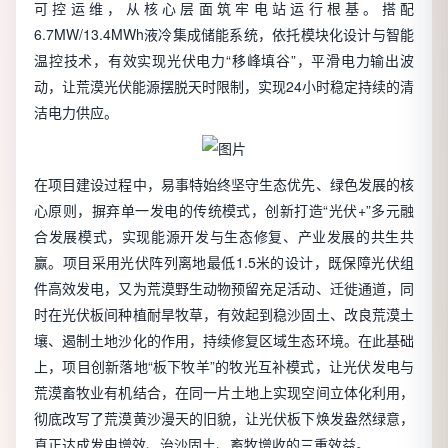
可控运维，从核心层面筑牢电站运行根基。搭配
6.7MW/13.4MWh液冷集成储能系统，依托模块化设计与智能
温控技术，有效实现光伏电力“移峰填谷”，平滑电力输出波
动，让荒漠光伏能源摆脱天时限制，实现24小时稳定持续的清
洁电力供应。
在项目建设过程中，易事特始终坚守生态优先、绿色发展的核
心原则，摒弃单一发电的传统模式，创新打造“光伏+”多元融
合发展模式，实现能源开发与生态修复、产业发展的共生共
赢。项目采用光伏阵列离地最低1.5米的设计，既保障光伏组
件高效发电，又为荒漠野生动物预留充足活动、迁徙通道，同
时在光伏板间种植耐旱牧草，有效起到稳沙固土、改良荒漠土
壤、遏制土地沙化的作用，持续修复区域生态环境。在此基础
上，项目创新落地“板下牧羊”的牧光互补模式，让光伏发电与
荒漠畜牧业有机结合，在同一片土地上实现空间立体化利用，
彻底改写了荒漠黄沙漫天的旧貌，让光伏板下焕发盎然绿意，
真正达成发电增效、治沙固土、畜牧增收的三重效益。