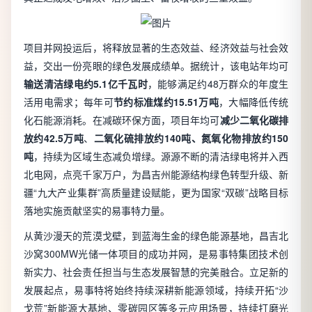
项目并网投运后，将释放显著的生态效益、经济效益与社会效
益，交出一份亮眼的绿色发展成绩单。据统计，该电站年均可
输送清洁绿电约5.1亿千瓦时
，能够满足约48万群众的年度生
活用电需求；每年可
节约标准煤约15.51万吨
，大幅降低传统
化石能源消耗。在减碳环保方面，项目年均可
减少二氧化碳排
放约42.5万吨
、
二氧化硫排放约140吨、氮氧化物排放约150
吨
，持续为区域生态减负增绿。源源不断的清洁绿电将并入西
北电网，点亮千家万户，为昌吉州能源结构绿色转型升级、新
疆“九大产业集群”高质量建设赋能，更为国家“双碳”战略目标
落地实施贡献坚实的易事特力量。
从黄沙漫天的荒漠戈壁，到蓝海生金的绿色能源基地，昌吉北
沙窝300MW光储一体项目的成功并网，是易事特集团技术创
新实力、社会责任担当与生态发展智慧的完美融合。立足新的
发展起点，易事特将始终持续深耕新能源领域，持续开拓“沙
戈荒”新能源大基地、零碳园区等多元应用场景，持续打磨光