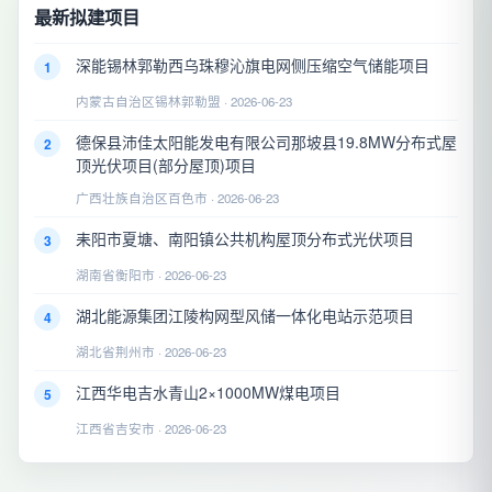
最新拟建项目
深能锡林郭勒西乌珠穆沁旗电网侧压缩空气储能项目
1
内蒙古自治区锡林郭勒盟 · 2026-06-23
德保县沛佳太阳能发电有限公司那坡县19.8MW分布式屋
2
顶光伏项目(部分屋顶)项目
广西壮族自治区百色市 · 2026-06-23
耒阳市夏塘、南阳镇公共机构屋顶分布式光伏项目
3
湖南省衡阳市 · 2026-06-23
湖北能源集团江陵构网型风储一体化电站示范项目
4
湖北省荆州市 · 2026-06-23
江西华电吉水青山2×1000MW煤电项目
5
江西省吉安市 · 2026-06-23