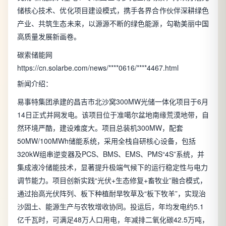
储核心技术、优化项目建设模式，携手各界合作伙伴深耕绿色
产业、共筑生态未来，以源源不断的绿色能源，勾勒美丽中国
高质量发展新画卷。
碳索储能网
https://cn.solarbe.com/news/****0616/****4467.html
新闻介绍：
易事特集团承建的昌吉市北沙窝300MW光储一体化项目于6月
14日正式并网发电。该项目位于准噶尔盆地南缘荒漠地带，自
然环境严酷，建设难度大。项目总装机300MW，配套
50MW/100MWh储能系统，采用全栈自研核心设备，包括
320kW组串逆变器及PCS、BMS、EMS、PMS“4S”系统，并
集成液冷储能技术，显著提升极端气候下的运行稳定性与电力
调节能力。项目创新实践“光伏+生态修复+畜牧业”融合模式，
通过抬高光伏阵列、板下种植耐旱牧草及“板下牧羊”，实现治
沙固土、能源生产与农牧增收协同。投运后，年均发电约5.1
亿千瓦时，可满足48万人口用电，年减排二氧化碳42.5万吨，