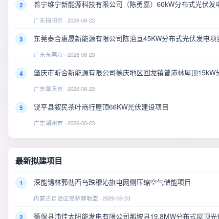
普宁维宁新能源科技有限公司（陈勇嘉）60kW分布式光伏发
2
广东揭阳市 · 2026-06-23
东莞泰合惠晟新能源有限公司陈治亘45KW分布式光伏发电项
3
广东东莞市 · 2026-06-23
肇庆市昕合新能源有限公司德庆地区回龙镇曾沛林屋顶15kW
4
广东肇庆市 · 2026-06-23
饶平县叙民茶叶商行屋顶66KW光伏建设项目
5
广东潮州市 · 2026-06-23
最新拟建项目
深能锡林郭勒西乌珠穆沁旗电网侧压缩空气储能项目
1
内蒙古自治区锡林郭勒盟 · 2026-06-23
德保县沛佳太阳能发电有限公司那坡县19.8MW分布式屋顶光
2