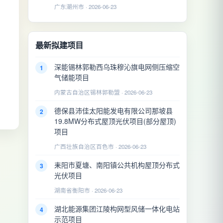
广东潮州市 · 2026-06-23
最新拟建项目
深能锡林郭勒西乌珠穆沁旗电网侧压缩空
1
气储能项目
内蒙古自治区锡林郭勒盟 · 2026-06-23
德保县沛佳太阳能发电有限公司那坡县
2
19.8MW分布式屋顶光伏项目(部分屋顶)
项目
广西壮族自治区百色市 · 2026-06-23
耒阳市夏塘、南阳镇公共机构屋顶分布式
3
光伏项目
湖南省衡阳市 · 2026-06-23
湖北能源集团江陵构网型风储一体化电站
4
示范项目