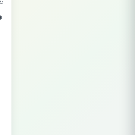
投
。
账