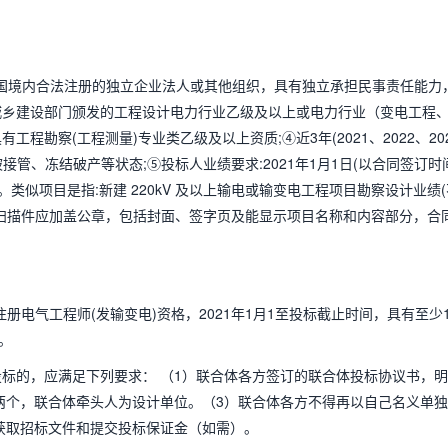
和国境内合法注册的独立企业法人或其他组织，具有独立承担民事责任能力
城乡建设部门颁发的工程设计电力行业乙级及以上或电力行业（变电工程
勘察(工程测量)专业类乙级及以上资质;④近3年(2021、2022、20
管、冻结破产等状态;⑤投标人业绩要求:2021年1月1日(以合同签订时
类似项目是指:新建 220kV 及以上输电或输变电工程项目勘察设计业绩(
同扫描件应加盖公章，包括封面、签字页及能显示项目名称和内容部分，合
册电气工程师(发输变电)资格，2021年1月1至投标截止时间，具有至少
。
投标的，应满足下列要求： （1）联合体各方签订的联合体投标协议书，
两个，联合体牵头人为设计单位。（3）联合体各方不得再以自己名义单
获取招标文件和提交投标保证金（如需）。