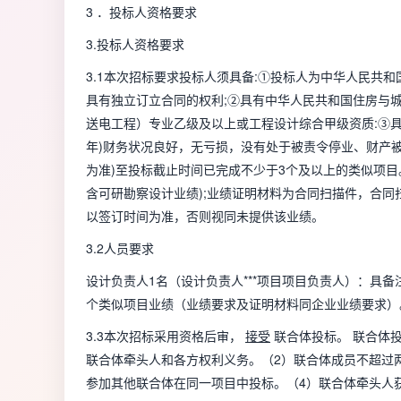
3 ．投标人资格要求
3.投标人资格要求
3.1本次招标要求投标人须具备:①投标人为中华人民共
具有独立订立合同的权利;②具有中华人民共和国住房与
送电工程）专业乙级及以上或工程设计综合甲级资质:③具有工程
年)财务状况良好，无亏损，没有处于被责令停业、财产被接
为准)至投标截止时间已完成不少于3个及以上的类似项目。
含可研勘察设计业绩);业绩证明材料为合同扫描件，合
以签订时间为准，否则视同未提供该业绩。
3.2人员要求
设计负责人1名（设计负责人***项目项目负责人）：具备注
个类似项目业绩（业绩要求及证明材料同企业业绩要求）
3.3本次招标采用资格后审，
接受
联合体投标。 联合体
联合体牵头人和各方权利义务。（2）联合体成员不超过
参加其他联合体在同一项目中投标。（4）联合体牵头人