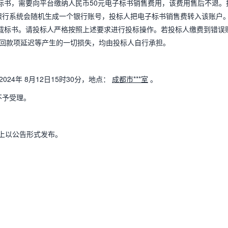
标书，需要向平台缴纳人民币50元电子标书销售费用，该费用售后不退。
，银行系统会随机生成一个银行账号，投标人把电子标书销售费转入该账户
下载标书。请投标人严格按照上述要求进行投标操作。若投标人缴费到错误
回款项延迟等产生的一切损失，均由投标人自行承担。
24年 8月12日15时30分，地点：
成都市***室
。
不予受理。
m/） 上以公告形式发布。