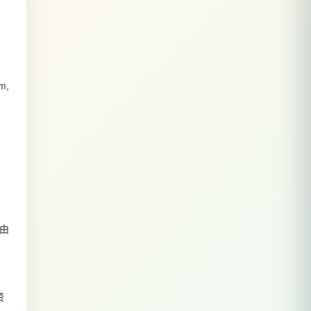
m,
由
资