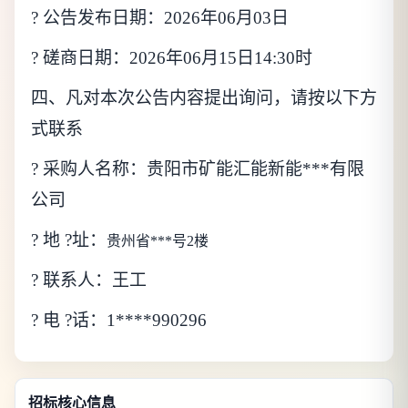
? 公告发布日期：
202
6
年
06
月
03
日
? 磋商
日期：
202
6
年0
6
月
15
日
14:30
时
四、
凡对本次公告内容提出询问，请按以下方
式联系
? 采购人名称：贵阳市矿能
汇能
新能***有限
公司
? 地
?
址：
贵州省***号
2楼
? 联系人：
王
工
? 电
?
话：
1
****990296
招标核心信息