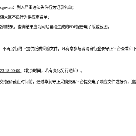
p.gov.cn）列入严重违法失信行为记录名单；
新疆大区不良行为供应商名单；
询结果，查询结果应为网站自动生成的PDF报告电子版或截图。
，不再另行线下提供纸质采购文件，凡有意参与者请自行登录守正平台查看和
23 18:00:00
（北京时间，若有变化另行通知）。
交
/
报价截止时间前，通过
华润守正采购交易平台
提交电子响应文件或报价，逾