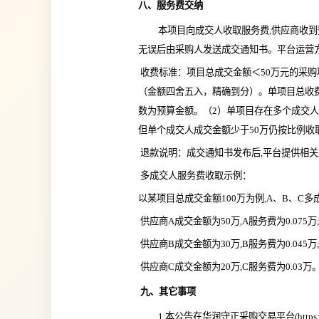
八、服务费交纳
本项目向成交人收取服务费,供应商收到预
无误后由采购人发送成交通知书。平台运营
 收费标准：项目总成交金额＜50万元的采购项目，免收服务费。项目总成交金额≥50万元的采购项目，按成交金额的0.15%向成交人收取
（金额四舍五入，精确到分）。单项目总收费
数为预算金额。（2）单项目存在多个成交
但单个成交人成交金额少于50万仍按比例收
 退款说明：成交通知书发布后,平台提供相
 多成交人服务费收取示例：
以某项目总成交金额100万为例,A、B、C多成
 供应商A成交金额为50万,A服务费为0.075万
 供应商B成交金额为30万,B服务费为0.045万
 供应商C成交金额为20万,C服务费为0.03万
 九、其它事项
1.本公告在
华润守正采购交易平台
(
https