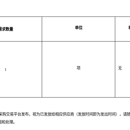
单位
需求数量
项
无
1
采购交易平台
发布，视为已发放给相应供应商（发放时间即为发出时间），请
阅和处理。