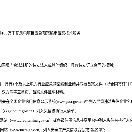
100万千瓦风电项目应急预案编审备案技术服务
民共和国境内合法注册的独立法人或其他组织，具有独立订立合同的权利；
、双方签字盖章页、备案文件证明材料。
机关在全国企业信用信息公示系统(www.gsxt.gov.cn)中列入严重违法失信企业
k.court.gov.cn）列入失信被执行人清单；
www.creditchina.gov.cn）或各级信用信息共享平台中列入失信被执行人
www.mem.gov.cn）列入安全生产失信联合惩戒“黑名单”;