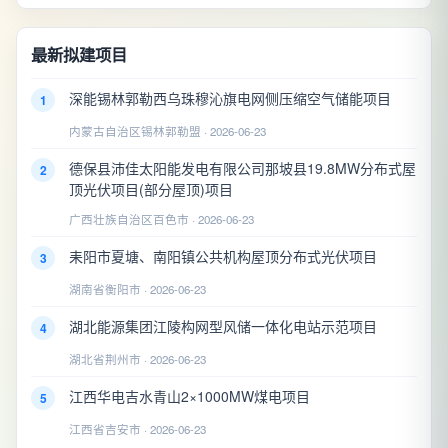
最新拟建项目
深能锡林郭勒西乌珠穆沁旗电网侧压缩空气储能项目
1
内蒙古自治区锡林郭勒盟 · 2026-06-23
德保县沛佳太阳能发电有限公司那坡县19.8MW分布式屋
2
顶光伏项目(部分屋顶)项目
广西壮族自治区百色市 · 2026-06-23
耒阳市夏塘、南阳镇公共机构屋顶分布式光伏项目
3
湖南省衡阳市 · 2026-06-23
湖北能源集团江陵构网型风储一体化电站示范项目
4
湖北省荆州市 · 2026-06-23
江西华电吉水青山2×1000MW煤电项目
5
江西省吉安市 · 2026-06-23