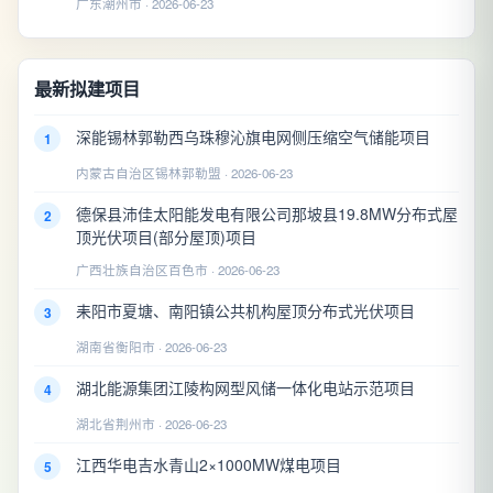
广东潮州市 · 2026-06-23
最新拟建项目
深能锡林郭勒西乌珠穆沁旗电网侧压缩空气储能项目
1
内蒙古自治区锡林郭勒盟 · 2026-06-23
德保县沛佳太阳能发电有限公司那坡县19.8MW分布式屋
2
顶光伏项目(部分屋顶)项目
广西壮族自治区百色市 · 2026-06-23
耒阳市夏塘、南阳镇公共机构屋顶分布式光伏项目
3
湖南省衡阳市 · 2026-06-23
湖北能源集团江陵构网型风储一体化电站示范项目
4
湖北省荆州市 · 2026-06-23
江西华电吉水青山2×1000MW煤电项目
5