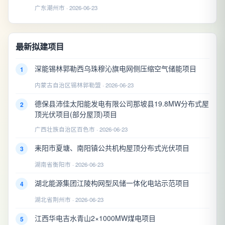
广东潮州市 · 2026-06-23
最新拟建项目
深能锡林郭勒西乌珠穆沁旗电网侧压缩空气储能项目
1
内蒙古自治区锡林郭勒盟 · 2026-06-23
德保县沛佳太阳能发电有限公司那坡县19.8MW分布式屋
2
顶光伏项目(部分屋顶)项目
广西壮族自治区百色市 · 2026-06-23
耒阳市夏塘、南阳镇公共机构屋顶分布式光伏项目
3
湖南省衡阳市 · 2026-06-23
湖北能源集团江陵构网型风储一体化电站示范项目
4
湖北省荆州市 · 2026-06-23
江西华电吉水青山2×1000MW煤电项目
5