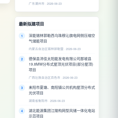
广东潮州市 · 2026-06-23
最新拟建项目
深能锡林郭勒西乌珠穆沁旗电网侧压缩空
1
气储能项目
内蒙古自治区锡林郭勒盟 · 2026-06-23
德保县沛佳太阳能发电有限公司那坡县
2
19.8MW分布式屋顶光伏项目(部分屋顶)
项目
广西壮族自治区百色市 · 2026-06-23
耒阳市夏塘、南阳镇公共机构屋顶分布式
3
光伏项目
湖南省衡阳市 · 2026-06-23
湖北能源集团江陵构网型风储一体化电站
4
示范项目